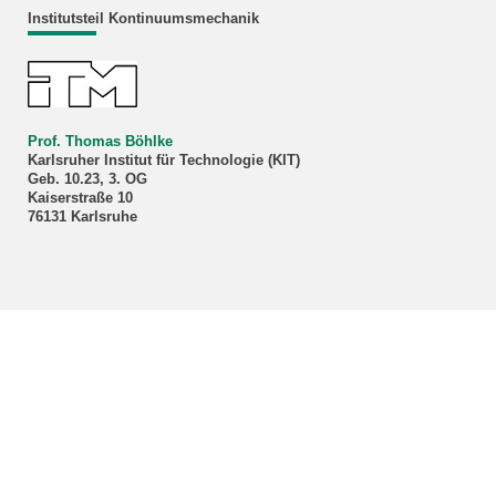
Institutsteil Kontinuumsmechanik
Prof. Thomas Böhlke
Karlsruher Institut für Technologie (KIT)
Geb. 10.23, 3. OG
Kaiserstraße 10
76131 Karlsruhe
KIT – Die Forschungsuniversität in der Helmholtz-Gemeinschaft
letzte Änderung: 23.05.2024
Home
Impressum
Datenschutz
Barrierefreiheit
Sitemap
KIT