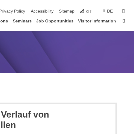
sear
Privacy Policy
Accessibility
Sitemap
DE
KIT
Sta
ions
Seminars
Job Opportunities
Visitor Information
 Verlauf von
llen