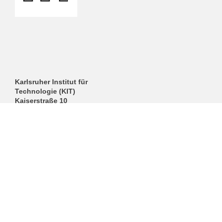
Karlsruher Institut für
Technologie (KIT)
Kaiserstraße 10
Gebäude: 10.23, 2. OG
76131 Karlsruhe
Sekretariat:
Tel: +49 721 608-42397
Tel: +49 721 608-42659
Fax: +49 721 608-46070
dm-sekretariat
∂
itm kit edu