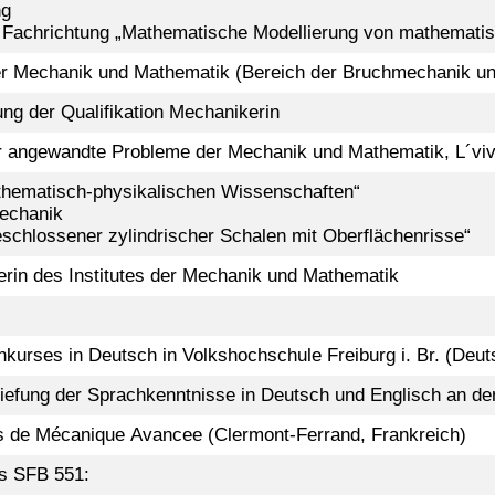
ng
er Fachrichtung „Mathematische Modellierung von mathemati
 der Mechanik und Mathematik (Bereich der Bruchmechanik 
ng der Qualifikation Mechanikerin
für angewandte Probleme der Mechanik und Mathematik, L´viv
thematisch-physikalischen Wissenschaften“
echanik
schlossener zylindrischer Schalen mit Oberflächenrisse“
erin des Institutes der Mechanik und Mathematik
kurses in Deutsch in Volkshochschule Freiburg i. Br. (Deut
efung der Sprachkenntnisse in Deutsch und Englisch an der 
is de Mécanique Avancee (Clermont-Ferrand, Frankreich)
s SFB 551: