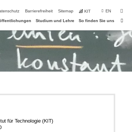
suc
atenschutz
Barrierefreiheit
Sitemap
EN
KIT
Star
öffentlichungen
Studium und Lehre
So finden Sie uns
itut für Technologie (KIT)
0