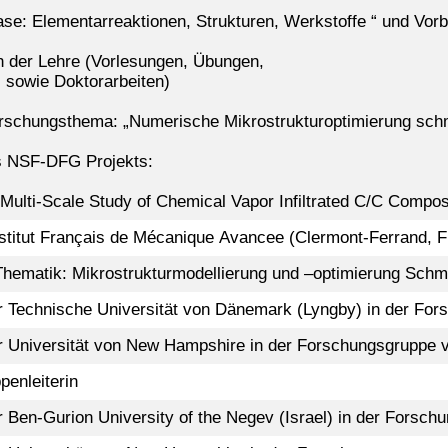
se: Elementarreaktionen, Strukturen, Werkstoffe “ und Vor
n der Lehre (Vorlesungen, Übungen,
- sowie Doktorarbeiten)
rschungsthema: „Numerische Mikrostrukturoptimierung schme
s NSF-DFG Projekts:
Multi-Scale Study of Chemical Vapor Infiltrated C/C Compos
stitut Français de Mécanique Avancee (Clermont-Ferrand, F
Thematik: Mikrostrukturmodellierung und –optimierung Schmel
r Technische Universität von Dänemark (Lyngby) in der Fors
 Universität von New Hampshire in der Forschungsgruppe vo
enleiterin
r Ben-Gurion University of the Negev (Israel) in der Fors