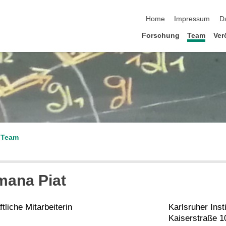
Navigation überspringen
Home
Impressum
D
Forschung
Team
Ver
Team
mana Piat
liche Mitarbeiterin
Karlsruher Inst
Kaiserstraße 1