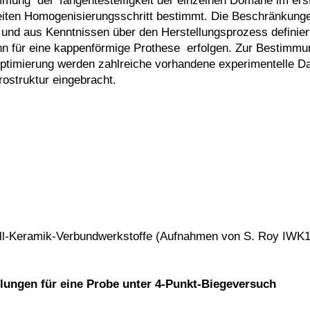
mung der Tangentesteifigkeit der einzelnen Domäne im erst
zweiten Homogenisierungsschritt bestimmt. Die Beschränkung
r und aus Kenntnissen über den Herstellungsprozess defini
dann für eine kappenförmige Prothese erfolgen. Zur Bestimm
 Optimierung werden zahlreiche vorhandene experimentelle 
ostruktur eingebracht.
etall-Keramik-Verbundwerkstoffe (Aufnahmen von S. Roy IWK1
ungen für eine Probe unter 4-Punkt-Biegeversuch