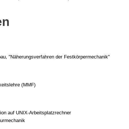
en
bau, "Näherungsverfahren der Festkörpermechanik"
keitslehre (MMF)
ion auf UNIX-Arbeitsplatzrechner
turmechanik