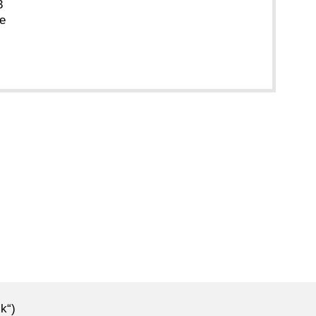
3
e
k“)