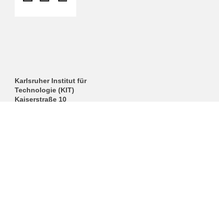
Karlsruher Institut für
Technologie (KIT)
Kaiserstraße 10
Gebäude: 10.23, 2. OG
76131 Karlsruhe
Sekretariat:
Tel: +49 721 608-42397
Tel: +49 721 608-42659
Fax: +49 721 608-46070
dm-sekretariat
∂
itm kit edu